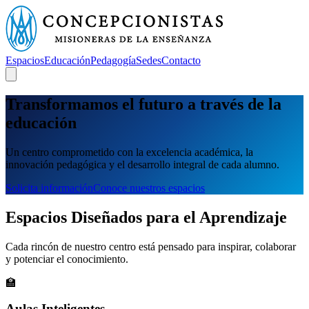
Espacios
Educación
Pedagogía
Sedes
Contacto
Transformamos el
futuro
a través de la
educación
Un centro comprometido con la excelencia académica, la
innovación pedagógica y el desarrollo integral de cada alumno.
Solicita información
Conoce nuestros espacios
Espacios Diseñados para el Aprendizaje
Cada rincón de nuestro centro está pensado para inspirar, colaborar
y potenciar el conocimiento.
🏫
Aulas Inteligentes